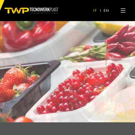
IT
EN
HOME
L'AZIENDA E IL GRUPPO >
DIVISIONI >
I PLUS
SERVIZI >
LAVORA CON NOI